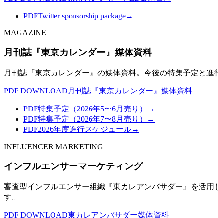
PDF
Twitter sponsorship package
→
MAGAZINE
月刊誌『東京カレンダー』媒体資料
月刊誌『東京カレンダー』の媒体資料。今後の特集予定と進
PDF DOWNLOAD
月刊誌『東京カレンダー』媒体資料
PDF
特集予定（2026年5〜6月売り）
→
PDF
特集予定（2026年7〜8月売り）
→
PDF
2026年度進行スケジュール
→
INFLUENCER MARKETING
インフルエンサーマーケティング
審査型インフルエンサー組織『東カレアンバサダー』を活用
す。
PDF DOWNLOAD
東カレアンバサダー媒体資料