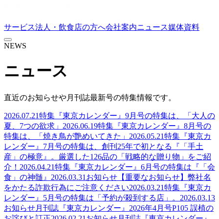
サービス
法人・飲食店の方へ
会社案内
ニュース
媒体資料
NEWS
ニュース
直近のお知らせや月刊誌最新号の特集情報です。
2026.07.21
特集
『東京カレンダー』9月号の特集は、「大人の
夏、7つの欲求」
2026.06.19
特集
『東京カレンダー』8月号の
特集は、「焼き鳥が艶めいてきた」
2026.05.21
特集
『東京カ
レンダー』7月号の特集は、創刊25年で初となる『「手土
産」の極意』。厳選した126品の「戦略的な贈り物」をご紹
介！
2026.04.21
特集
『東京カレンダー』6月号の特集は『「会
食」の神髄』
2026.03.31
お知らせ
【重要なお知らせ】弊社名
をかたる詐欺行為にご注意ください
2026.03.21
特集
『東京カ
レンダー』5月号の特集は「予約が殺到する店」。
2026.03.13
お知らせ
月刊誌『東京カレンダー』2026年4月号P105 誤植の
お詫びと訂正
2026.02.21
お知らせ
月刊誌『東京カレンダー』