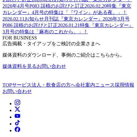
2026年4月号P083 誤植のお詫びと訂正
2026.02.20
特集
『東京
カレンダー』4月号の特集は「『ワイン』がある夜。」！
2026.02.11
お知らせ
月刊誌『東京カレンダー』2026年3月号
P086 誤植のお詫びと訂正
2026.01.21
特集
『東京カレンダー』
3月号の特集は「麻布のこれから。」！
FOR BUSINESS
広告掲載・タイアップをご検討の企業さまへ
媒体資料のダウンロード、事例のご紹介はこちらから。
媒体資料を見る
お問い合わせ
TOP
サービス
法人・飲食店の方へ
会社案内
ニュース
採用情報
お問い合わせ