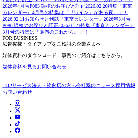
2026年4月号P083 誤植のお詫びと訂正
2026.02.20
特集
『東京
カレンダー』4月号の特集は「『ワイン』がある夜。」！
2026.02.11
お知らせ
月刊誌『東京カレンダー』2026年3月号
P086 誤植のお詫びと訂正
2026.01.21
特集
『東京カレンダー』
3月号の特集は「麻布のこれから。」！
FOR BUSINESS
広告掲載・タイアップをご検討の企業さまへ
媒体資料のダウンロード、事例のご紹介はこちらから。
媒体資料を見る
お問い合わせ
TOP
サービス
法人・飲食店の方へ
会社案内
ニュース
採用情報
お問い合わせ