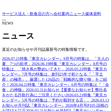
サービス
法人・飲食店の方へ
会社案内
ニュース
媒体資料
NEWS
ニュース
直近のお知らせや月刊誌最新号の特集情報です。
2026.07.21
特集
『東京カレンダー』9月号の特集は、「大人の
夏、7つの欲求」
2026.06.19
特集
『東京カレンダー』8月号の
特集は、「焼き鳥が艶めいてきた」
2026.05.21
特集
『東京カ
レンダー』7月号の特集は、創刊25年で初となる『「手土
産」の極意』。厳選した126品の「戦略的な贈り物」をご紹
介！
2026.04.21
特集
『東京カレンダー』6月号の特集は『「会
食」の神髄』
2026.03.31
お知らせ
【重要なお知らせ】弊社名
をかたる詐欺行為にご注意ください
2026.03.21
特集
『東京カ
レンダー』5月号の特集は「予約が殺到する店」。
2026.03.13
お知らせ
月刊誌『東京カレンダー』2026年4月号P105 誤植の
お詫びと訂正
2026.02.21
お知らせ
月刊誌『東京カレンダー』