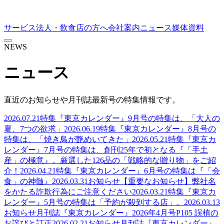
サービス
法人・飲食店の方へ
会社案内
ニュース
媒体資料
NEWS
ニュース
直近のお知らせや月刊誌最新号の特集情報です。
2026.07.21
特集
『東京カレンダー』9月号の特集は、「大人の
夏、7つの欲求」
2026.06.19
特集
『東京カレンダー』8月号の
特集は、「焼き鳥が艶めいてきた」
2026.05.21
特集
『東京カ
レンダー』7月号の特集は、創刊25年で初となる『「手土
産」の極意』。厳選した126品の「戦略的な贈り物」をご紹
介！
2026.04.21
特集
『東京カレンダー』6月号の特集は『「会
食」の神髄』
2026.03.31
お知らせ
【重要なお知らせ】弊社名
をかたる詐欺行為にご注意ください
2026.03.21
特集
『東京カ
レンダー』5月号の特集は「予約が殺到する店」。
2026.03.13
お知らせ
月刊誌『東京カレンダー』2026年4月号P105 誤植の
お詫びと訂正
2026.02.21
お知らせ
月刊誌『東京カレンダー』