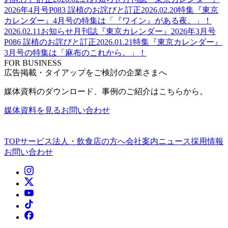
2026年4月号P083 誤植のお詫びと訂正
2026.02.20
特集
『東京
カレンダー』4月号の特集は「『ワイン』がある夜。」！
2026.02.11
お知らせ
月刊誌『東京カレンダー』2026年3月号
P086 誤植のお詫びと訂正
2026.01.21
特集
『東京カレンダー』
3月号の特集は「麻布のこれから。」！
FOR BUSINESS
広告掲載・タイアップをご検討の企業さまへ
媒体資料のダウンロード、事例のご紹介はこちらから。
媒体資料を見る
お問い合わせ
TOP
サービス
法人・飲食店の方へ
会社案内
ニュース
採用情報
お問い合わせ