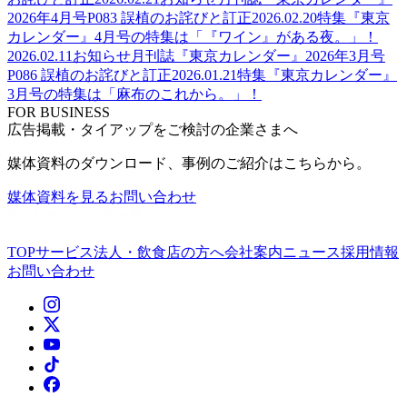
2026年4月号P083 誤植のお詫びと訂正
2026.02.20
特集
『東京
カレンダー』4月号の特集は「『ワイン』がある夜。」！
2026.02.11
お知らせ
月刊誌『東京カレンダー』2026年3月号
P086 誤植のお詫びと訂正
2026.01.21
特集
『東京カレンダー』
3月号の特集は「麻布のこれから。」！
FOR BUSINESS
広告掲載・タイアップをご検討の企業さまへ
媒体資料のダウンロード、事例のご紹介はこちらから。
媒体資料を見る
お問い合わせ
TOP
サービス
法人・飲食店の方へ
会社案内
ニュース
採用情報
お問い合わせ