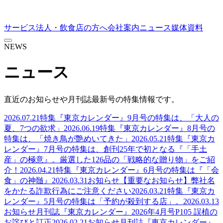
サービス
法人・飲食店の方へ
会社案内
ニュース
媒体資料
NEWS
ニュース
直近のお知らせや月刊誌最新号の特集情報です。
2026.07.21
特集
『東京カレンダー』9月号の特集は、「大人の
夏、7つの欲求」
2026.06.19
特集
『東京カレンダー』8月号の
特集は、「焼き鳥が艶めいてきた」
2026.05.21
特集
『東京カ
レンダー』7月号の特集は、創刊25年で初となる『「手土
産」の極意』。厳選した126品の「戦略的な贈り物」をご紹
介！
2026.04.21
特集
『東京カレンダー』6月号の特集は『「会
食」の神髄』
2026.03.31
お知らせ
【重要なお知らせ】弊社名
をかたる詐欺行為にご注意ください
2026.03.21
特集
『東京カ
レンダー』5月号の特集は「予約が殺到する店」。
2026.03.13
お知らせ
月刊誌『東京カレンダー』2026年4月号P105 誤植の
お詫びと訂正
2026.02.21
お知らせ
月刊誌『東京カレンダー』