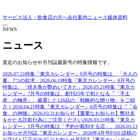
サービス
法人・飲食店の方へ
会社案内
ニュース
媒体資料
NEWS
ニュース
直近のお知らせや月刊誌最新号の特集情報です。
2026.07.21
特集
『東京カレンダー』9月号の特集は、「大人の
夏、7つの欲求」
2026.06.19
特集
『東京カレンダー』8月号の
特集は、「焼き鳥が艶めいてきた」
2026.05.21
特集
『東京カ
レンダー』7月号の特集は、創刊25年で初となる『「手土
産」の極意』。厳選した126品の「戦略的な贈り物」をご紹
介！
2026.04.21
特集
『東京カレンダー』6月号の特集は『「会
食」の神髄』
2026.03.31
お知らせ
【重要なお知らせ】弊社名
をかたる詐欺行為にご注意ください
2026.03.21
特集
『東京カ
レンダー』5月号の特集は「予約が殺到する店」。
2026.03.13
お知らせ
月刊誌『東京カレンダー』2026年4月号P105 誤植の
お詫びと訂正
2026.02.21
お知らせ
月刊誌『東京カレンダー』