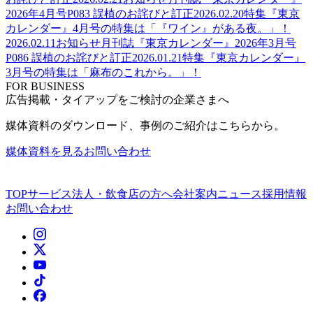
2026年4月号P083 誤植のお詫びと訂正
2026.02.20
特集
『東京
カレンダー』4月号の特集は「『ワイン』がある夜。」！
2026.02.11
お知らせ
月刊誌『東京カレンダー』2026年3月号
P086 誤植のお詫びと訂正
2026.01.21
特集
『東京カレンダー』
3月号の特集は「麻布のこれから。」！
FOR BUSINESS
広告掲載・タイアップをご検討の企業さまへ
媒体資料のダウンロード、事例のご紹介はこちらから。
媒体資料を見る
お問い合わせ
TOP
サービス
法人・飲食店の方へ
会社案内
ニュース
採用情報
お問い合わせ