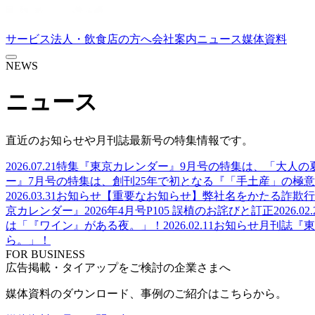
サービス
法人・飲食店の方へ
会社案内
ニュース
媒体資料
NEWS
ニュース
直近のお知らせや月刊誌最新号の特集情報です。
2026.07.21
特集
『東京カレンダー』9月号の特集は、「大人の
ー』7月号の特集は、創刊25年で初となる『「手土産」の極意
2026.03.31
お知らせ
【重要なお知らせ】弊社名をかたる詐欺行
京カレンダー』2026年4月号P105 誤植のお詫びと訂正
2026.02.
は「『ワイン』がある夜。」！
2026.02.11
お知らせ
月刊誌『東
ら。」！
FOR BUSINESS
広告掲載・タイアップをご検討の企業さまへ
媒体資料のダウンロード、事例のご紹介はこちらから。