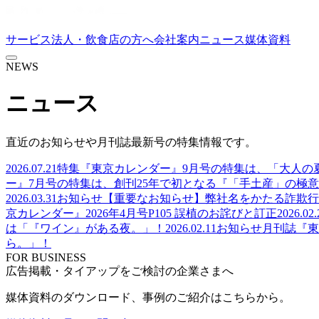
サービス
法人・飲食店の方へ
会社案内
ニュース
媒体資料
NEWS
ニュース
直近のお知らせや月刊誌最新号の特集情報です。
2026.07.21
特集
『東京カレンダー』9月号の特集は、「大人の
ー』7月号の特集は、創刊25年で初となる『「手土産」の極意
2026.03.31
お知らせ
【重要なお知らせ】弊社名をかたる詐欺行
京カレンダー』2026年4月号P105 誤植のお詫びと訂正
2026.02.
は「『ワイン』がある夜。」！
2026.02.11
お知らせ
月刊誌『東
ら。」！
FOR BUSINESS
広告掲載・タイアップをご検討の企業さまへ
媒体資料のダウンロード、事例のご紹介はこちらから。