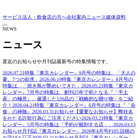
サービス
法人・飲食店の方へ
会社案内
ニュース
媒体資料
NEWS
ニュース
直近のお知らせや月刊誌最新号の特集情報です。
2026.07.21
特集
『東京カレンダー』9月号の特集は、「大人の
夏、7つの欲求」
2026.06.19
特集
『東京カレンダー』8月号の
特集は、「焼き鳥が艶めいてきた」
2026.05.21
特集
『東京カ
レンダー』7月号の特集は、創刊25年で初となる『「手土
産」の極意』。厳選した126品の「戦略的な贈り物」をご紹
介！
2026.04.21
特集
『東京カレンダー』6月号の特集は『「会
食」の神髄』
2026.03.31
お知らせ
【重要なお知らせ】弊社名
をかたる詐欺行為にご注意ください
2026.03.21
特集
『東京カ
レンダー』5月号の特集は「予約が殺到する店」。
2026.03.13
お知らせ
月刊誌『東京カレンダー』2026年4月号P105 誤植の
お詫びと訂正
2026.02.21
お知らせ
月刊誌『東京カレンダー』