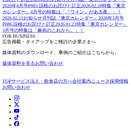
2026年4月号P083 誤植のお詫びと訂正
2026.02.20
特集
『東京
カレンダー』4月号の特集は「『ワイン』がある夜。」！
2026.02.11
お知らせ
月刊誌『東京カレンダー』2026年3月号
P086 誤植のお詫びと訂正
2026.01.21
特集
『東京カレンダー』
3月号の特集は「麻布のこれから。」！
FOR BUSINESS
広告掲載・タイアップをご検討の企業さまへ
媒体資料のダウンロード、事例のご紹介はこちらから。
媒体資料を見る
お問い合わせ
TOP
サービス
法人・飲食店の方へ
会社案内
ニュース
採用情報
お問い合わせ