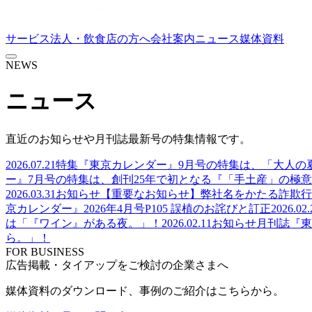
サービス
法人・飲食店の方へ
会社案内
ニュース
媒体資料
NEWS
ニュース
直近のお知らせや月刊誌最新号の特集情報です。
2026.07.21
特集
『東京カレンダー』9月号の特集は、「大人の
ー』7月号の特集は、創刊25年で初となる『「手土産」の極意
2026.03.31
お知らせ
【重要なお知らせ】弊社名をかたる詐欺行
京カレンダー』2026年4月号P105 誤植のお詫びと訂正
2026.02.
は「『ワイン』がある夜。」！
2026.02.11
お知らせ
月刊誌『東
ら。」！
FOR BUSINESS
広告掲載・タイアップをご検討の企業さまへ
媒体資料のダウンロード、事例のご紹介はこちらから。