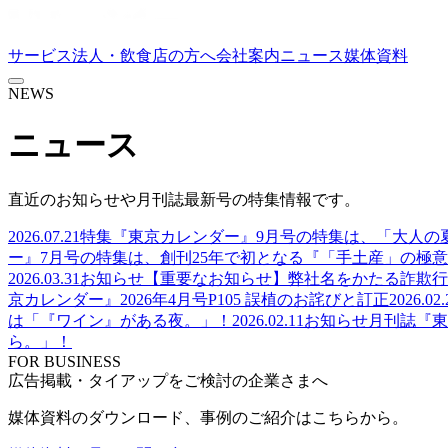
サービス
法人・飲食店の方へ
会社案内
ニュース
媒体資料
NEWS
ニュース
直近のお知らせや月刊誌最新号の特集情報です。
2026.07.21
特集
『東京カレンダー』9月号の特集は、「大人の
ー』7月号の特集は、創刊25年で初となる『「手土産」の極意
2026.03.31
お知らせ
【重要なお知らせ】弊社名をかたる詐欺行
京カレンダー』2026年4月号P105 誤植のお詫びと訂正
2026.02.
は「『ワイン』がある夜。」！
2026.02.11
お知らせ
月刊誌『東
ら。」！
FOR BUSINESS
広告掲載・タイアップをご検討の企業さまへ
媒体資料のダウンロード、事例のご紹介はこちらから。