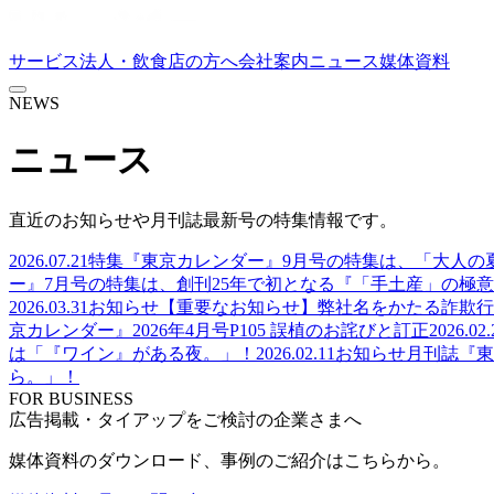
サービス
法人・飲食店の方へ
会社案内
ニュース
媒体資料
NEWS
ニュース
直近のお知らせや月刊誌最新号の特集情報です。
2026.07.21
特集
『東京カレンダー』9月号の特集は、「大人の
ー』7月号の特集は、創刊25年で初となる『「手土産」の極意
2026.03.31
お知らせ
【重要なお知らせ】弊社名をかたる詐欺行
京カレンダー』2026年4月号P105 誤植のお詫びと訂正
2026.02.
は「『ワイン』がある夜。」！
2026.02.11
お知らせ
月刊誌『東
ら。」！
FOR BUSINESS
広告掲載・タイアップをご検討の企業さまへ
媒体資料のダウンロード、事例のご紹介はこちらから。