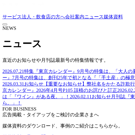
サービス
法人・飲食店の方へ
会社案内
ニュース
媒体資料
NEWS
ニュース
直近のお知らせや月刊誌最新号の特集情報です。
2026.07.21
特集
『東京カレンダー』9月号の特集は、「大人の
ー』7月号の特集は、創刊25年で初となる『「手土産」の極意
2026.03.31
お知らせ
【重要なお知らせ】弊社名をかたる詐欺行
京カレンダー』2026年4月号P105 誤植のお詫びと訂正
2026.02.
は「『ワイン』がある夜。」！
2026.02.11
お知らせ
月刊誌『東
ら。」！
FOR BUSINESS
広告掲載・タイアップをご検討の企業さまへ
媒体資料のダウンロード、事例のご紹介はこちらから。