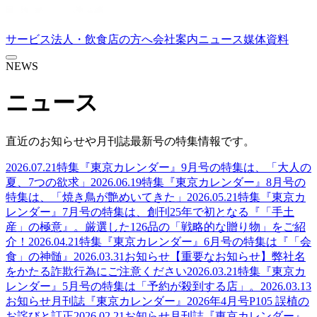
サービス
法人・飲食店の方へ
会社案内
ニュース
媒体資料
NEWS
ニュース
直近のお知らせや月刊誌最新号の特集情報です。
2026.07.21
特集
『東京カレンダー』9月号の特集は、「大人の
夏、7つの欲求」
2026.06.19
特集
『東京カレンダー』8月号の
特集は、「焼き鳥が艶めいてきた」
2026.05.21
特集
『東京カ
レンダー』7月号の特集は、創刊25年で初となる『「手土
産」の極意』。厳選した126品の「戦略的な贈り物」をご紹
介！
2026.04.21
特集
『東京カレンダー』6月号の特集は『「会
食」の神髄』
2026.03.31
お知らせ
【重要なお知らせ】弊社名
をかたる詐欺行為にご注意ください
2026.03.21
特集
『東京カ
レンダー』5月号の特集は「予約が殺到する店」。
2026.03.13
お知らせ
月刊誌『東京カレンダー』2026年4月号P105 誤植の
お詫びと訂正
2026.02.21
お知らせ
月刊誌『東京カレンダー』