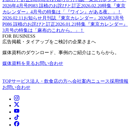
2026年4月号P083 誤植のお詫びと訂正
2026.02.20
特集
『東京
カレンダー』4月号の特集は「『ワイン』がある夜。」！
2026.02.11
お知らせ
月刊誌『東京カレンダー』2026年3月号
P086 誤植のお詫びと訂正
2026.01.21
特集
『東京カレンダー』
3月号の特集は「麻布のこれから。」！
FOR BUSINESS
広告掲載・タイアップをご検討の企業さまへ
媒体資料のダウンロード、事例のご紹介はこちらから。
媒体資料を見る
お問い合わせ
TOP
サービス
法人・飲食店の方へ
会社案内
ニュース
採用情報
お問い合わせ