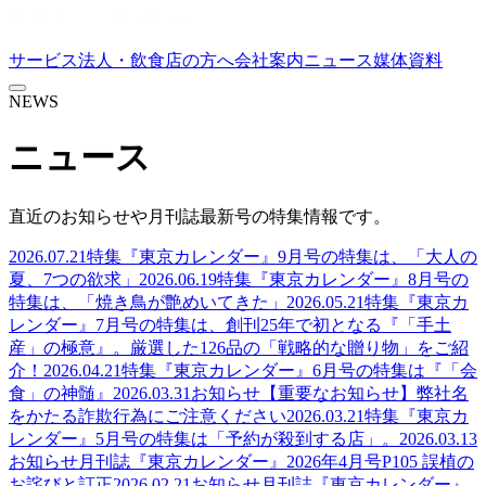
サービス
法人・飲食店の方へ
会社案内
ニュース
媒体資料
NEWS
ニュース
直近のお知らせや月刊誌最新号の特集情報です。
2026.07.21
特集
『東京カレンダー』9月号の特集は、「大人の
夏、7つの欲求」
2026.06.19
特集
『東京カレンダー』8月号の
特集は、「焼き鳥が艶めいてきた」
2026.05.21
特集
『東京カ
レンダー』7月号の特集は、創刊25年で初となる『「手土
産」の極意』。厳選した126品の「戦略的な贈り物」をご紹
介！
2026.04.21
特集
『東京カレンダー』6月号の特集は『「会
食」の神髄』
2026.03.31
お知らせ
【重要なお知らせ】弊社名
をかたる詐欺行為にご注意ください
2026.03.21
特集
『東京カ
レンダー』5月号の特集は「予約が殺到する店」。
2026.03.13
お知らせ
月刊誌『東京カレンダー』2026年4月号P105 誤植の
お詫びと訂正
2026.02.21
お知らせ
月刊誌『東京カレンダー』