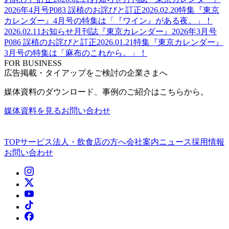
2026年4月号P083 誤植のお詫びと訂正
2026.02.20
特集
『東京
カレンダー』4月号の特集は「『ワイン』がある夜。」！
2026.02.11
お知らせ
月刊誌『東京カレンダー』2026年3月号
P086 誤植のお詫びと訂正
2026.01.21
特集
『東京カレンダー』
3月号の特集は「麻布のこれから。」！
FOR BUSINESS
広告掲載・タイアップをご検討の企業さまへ
媒体資料のダウンロード、事例のご紹介はこちらから。
媒体資料を見る
お問い合わせ
TOP
サービス
法人・飲食店の方へ
会社案内
ニュース
採用情報
お問い合わせ